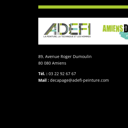
89, Avenue Roger Dumoulin
80 080 Amiens
Tél. :
03 22 92 67 67
Mail :
decapage@adefi-peinture.com