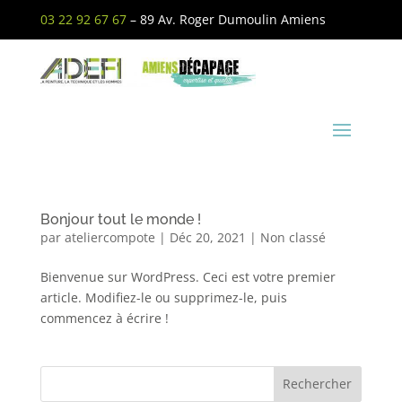
03 22 92 67 67
– 89 Av. Roger Dumoulin Amiens
Bonjour tout le monde !
par
ateliercompote
|
Déc 20, 2021
|
Non classé
Bienvenue sur WordPress. Ceci est votre premier
article. Modifiez-le ou supprimez-le, puis
commencez à écrire !
Rechercher